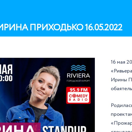
РИНА ПРИХОДЬКО 16.05.2022
16 мая 2
«Ривьера
Ирины Пр
обаятель
Родилась
проекта
«Прожар
стендапа