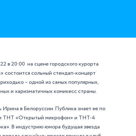
022 в 20:00 на сцене городского курорта
» состоится сольный стендап-концерт
иходько – одной из самых популярных,
ных и харизматичных комикесс страны.
 Ирина в Белоруссии. Публика знает ее по
м ТНТ «Открытый микрофон» и ТНТ-4
ка». В индустрию юмора будущая звезда
 попала случайно: просто пришла в клуб,