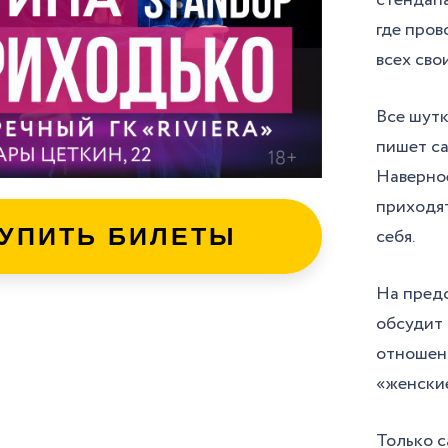
где про
всех сво
Все шутк
пишет са
Наверное
приходят
УПИТЬ БИЛЕТЫ
себя.
На пред
обсудит 
отношен
«женские
Только с